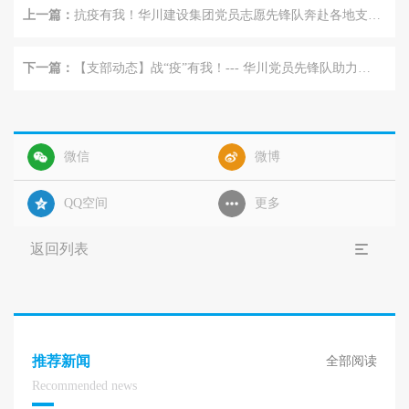
上一篇：
抗疫有我！华川建设集团党员志愿先锋队奔赴各地支援
社区核酸检测！
下一篇：
【支部动态】战“疫”有我！--- 华川党员先锋队助力核
酸检测一线！
微信
微博
QQ空间
更多
返回列表
推荐新闻
全部阅读
Recommended news