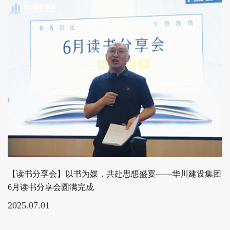
【读书分享会】以书为媒，共赴思想盛宴——华川建设集团
6月读书分享会圆满完成
2025.07.01