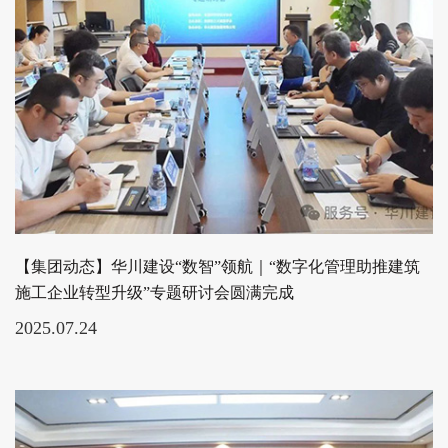
【集团动态】华川建设“数智”领航｜“数字化管理助推建筑
施工企业转型升级”专题研讨会圆满完成
2025.07.24