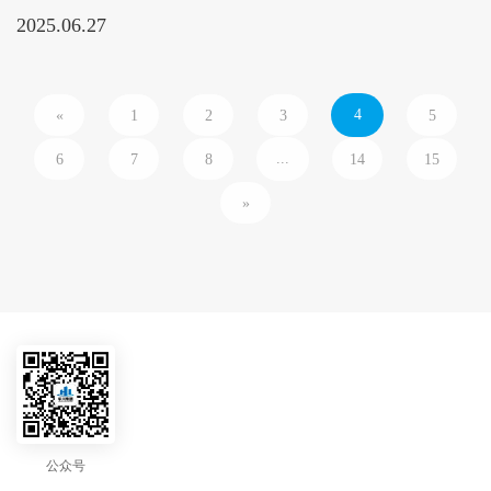
2025.06.27
4
«
1
2
3
5
...
6
7
8
14
15
»
公众号