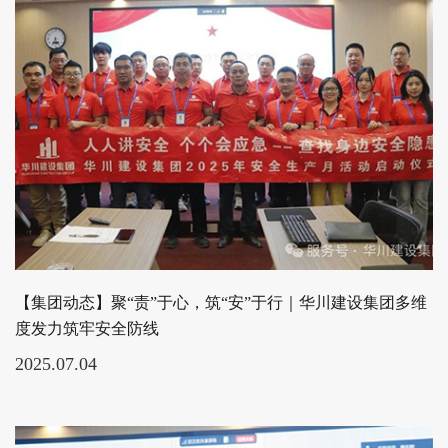
【集团动态】聚“责”于心，筑“安”于行｜华川建设集团多维
度发力筑牢安全防线
2025.07.04